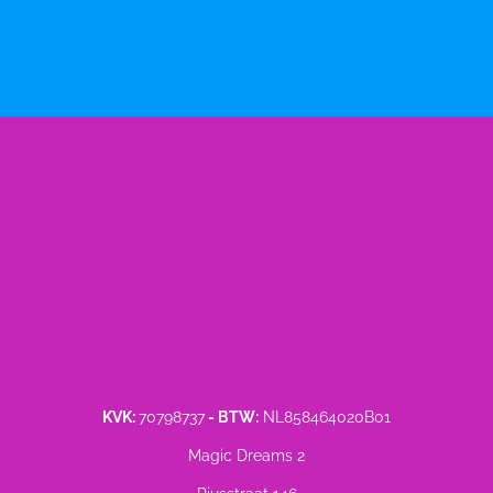
KVK:
70798737
- BTW:
NL858464020B01
Magic Dreams 2