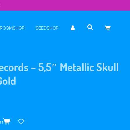
d
ROOMSHOP
SEEDSHOP
cords – 5,5″ Metallic Skull
Gold
en