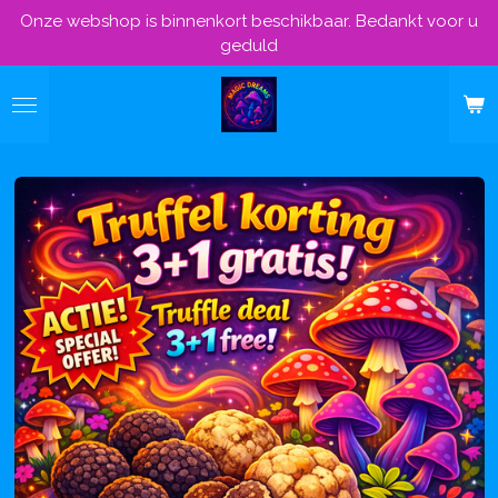
Onze webshop is binnenkort beschikbaar. Bedankt voor u
Ga
geduld
direct
naar
de
hoofdinhoud