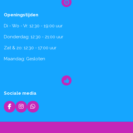
Openingstijden
Di - Wo - Vr: 12:30 - 19:00 uur
Donderdag: 12:30 - 21:00 uur
Zat & zo: 12:30 - 17:00 uur
Maandag: Gesloten
Sociale media
F
I
W
a
n
h
c
s
a
e
t
t
b
a
s