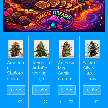
America
Amnesia
Amnesia
Super
n
Autoflo
Mac
Silver
Stafford
wering
Ganja
Haze
€ 10,00
€ 10,00
€ 13,00
€ 10,95
In winkelwagen
In winkelwagen
In winkelwagen
In winkelwa