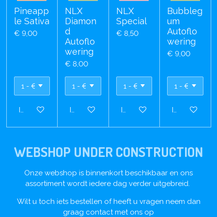
Pineapp
NLX
NLX
Bubbleg
le Sativa
Diamon
Special
um
d
Autoflo
€ 9,00
€ 8,50
Autoflo
wering
wering
€ 9,00
€ 8,00
In winkelwagen
In winkelwagen
In winkelwagen
In winkelwa
WEBSHOP UNDER CONSTRUCTION
Onze webshop is binnenkort beschikbaar en ons
assortiment wordt iedere dag verder uitgebreid.
Wilt u toch iets bestellen of heeft u vragen neem dan
graag contact met ons op