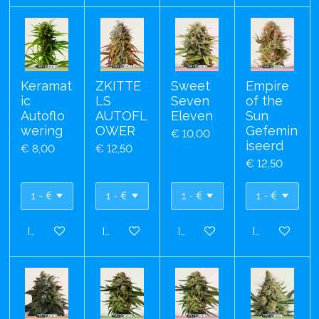
Keramat
ZKITTE
Sweet
Empire
ic
LS
Seven
of the
Autoflo
AUTOFL
Eleven
Sun
wering
OWER
Gefemin
€ 10,00
iseerd
€ 8,00
€ 12,50
€ 12,50
In winkelwagen
In winkelwagen
In winkelwagen
In winkelwa