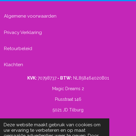
Algemene voorwaarden
Privacy Verklaring
Retourbeleid
Klachten
KVK:
70798737
- BTW:
NL858464020B01
Magic Dreams 2
Piusstraat 146
5021 JD Tilburg
www.magicdreams.nl
Deze website maakt gebruik van cookies om
© 2025 - 2026 Magic Dreams
uw ervaring te verbeteren en op maat
Powered by
JouwWeb
gemaakte advertenties weer te geven. Door