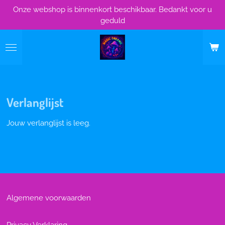
Onze webshop is binnenkort beschikbaar. Bedankt voor u
Ga
geduld
direct
naar
de
hoofdinhoud
Verlanglijst
Jouw verlanglijst is leeg.
Algemene voorwaarden
Privacy Verklaring