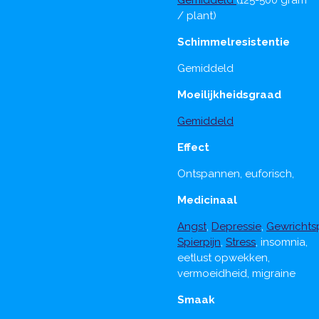
/ plant)
Schimmelresistentie
Gemiddeld
Moeilijkheidsgraad
Gemiddeld
Effect
Ontspannen, euforisch,
Medicinaal
Angst
,
Depressie
,
Gewrichtsp
Spierpijn
,
Stress
, insomnia,
eetlust opwekken,
vermoeidheid, migraine
Smaak