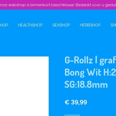
nze webshop is binnenkort beschikbaar. Bedankt voor u gedu
SHOP
HEALTHSHOP
SEXSHOP
HERBSHOP
SH
G-Rollz | gr
Bong Wit H:
SG:18.8mm
€ 39,99