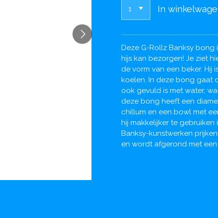
In winkelwag
Deze G-Rollz Banksy bong is
hijs kan bezorgen! Je ziet h
de vorm van een beker. Hij i
koelen. In deze bong gaat 
ook gevuld is met water, wa
deze bong heeft een diamet
chillum en een bowl met ee
hij makkelijker te gebruike
Banksy-kunstwerken prijken
en wordt afgerond met een