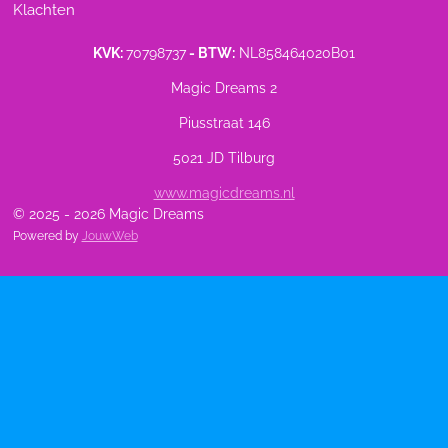
Klachten
KVK:
70798737
- BTW:
NL858464020B01
Magic Dreams 2
Piusstraat 146
5021 JD Tilburg
www.magicdreams.nl
© 2025 - 2026 Magic Dreams
Powered by
JouwWeb