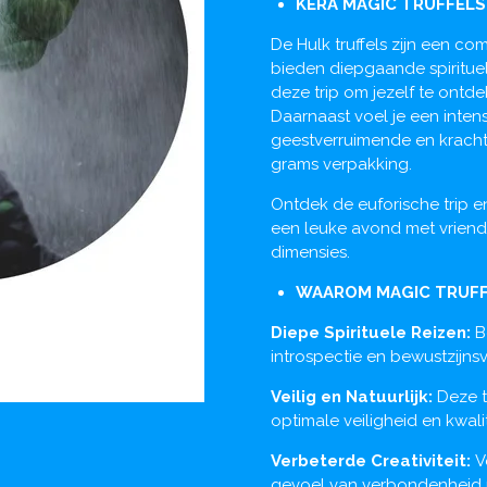
KERA MAGIC TRUFFELS
De Hulk truffels zijn een com
bieden diepgaande spirituel
deze trip om jezelf te ontd
Daarnaast voel je een inten
geestverruimende en krachti
grams verpakking.
Ontdek de euforische trip e
een leuke avond met vriende
dimensies.
WAAROM MAGIC TRUFF
Diepe Spirituele Reizen:
B
introspectie en bewustzijnsv
Veilig en Natuurlijk:
Deze t
optimale veiligheid en kwalit
Verbeterde Creativiteit:
V
gevoel van verbondenheid 