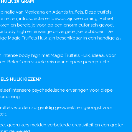
 HULK 25 GRAM
binatie van Mexicana en Atlantis truffels. Deze truffels
e reizen, introspectie en bewustzijnsverruiming. Beleef
ekken en bereid je voor op een enorm euforisch gevoel.
se body high en ervaar je onvergetelijke lachbuien. De
ge Magic Truffels Hulk zijn beschikbaar in een handige 25-
n intense body high met Magic Truffels Hulk, ideaal voor
n. Beleef een visuele reis naar diepere perceptuele
ELS HULK KIEZEN?
eleef intensere psychedelische ervaringen voor diepe
erruiming.
ruffels worden zorgvuldig gekweekt en geoogst voor
eit.
eel gebruikers melden verbeterde creativiteit en een groter
met de wereld.