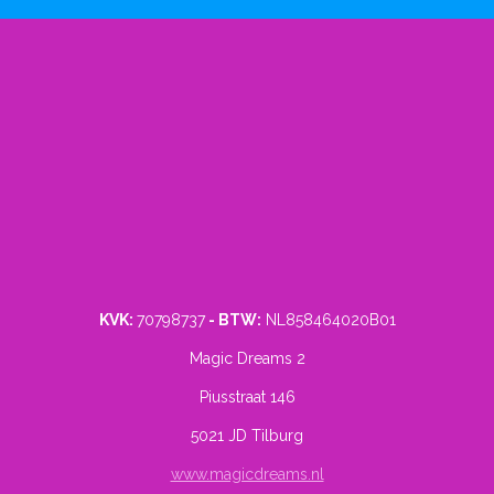
KVK:
70798737
- BTW:
NL858464020B01
Magic Dreams 2
Piusstraat 146
5021 JD Tilburg
www.magicdreams.nl