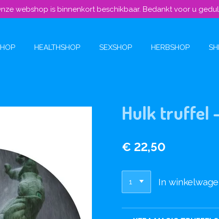
nze webshop is binnenkort beschikbaar. Bedankt voor u gedu
SHOP
HEALTHSHOP
SEXSHOP
HERBSHOP
SH
Hulk truffel
€ 22,50
In winkelwag