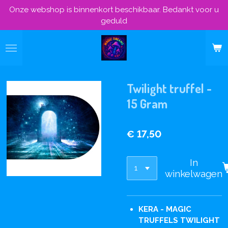
Onze webshop is binnenkort beschikbaar. Bedankt voor u
Ga
geduld
direct
naar
de
hoofdinhoud
Twilight truffel -
15 Gram
€ 17,50
In
winkelwagen
KERA - MAGIC
TRUFFELS TWILIGHT