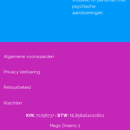
psychische
aandoeningen.
Algemene voorwaarden
Privacy Verklaring
Retourbeleid
Klachten
KVK:
70798737
- BTW:
NL858464020B01
Magic Dreams 2