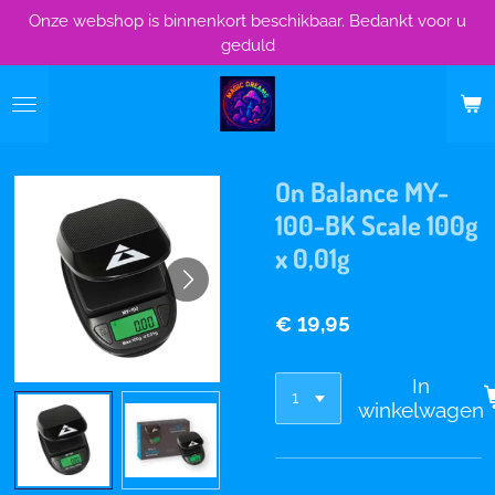
Onze webshop is binnenkort beschikbaar. Bedankt voor u
Ga
geduld
direct
naar
de
hoofdinhoud
On Balance MY-
100-BK Scale 100g
x 0,01g
€ 19,95
In
winkelwagen