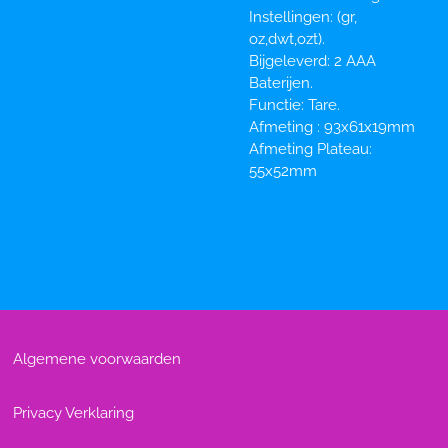
Instellingen: (gr,
oz,dwt,ozt).
Bijgeleverd: 2 AAA
Baterijen.
Functie: Tare.
Afmeting : 93x61x19mm
Afmeting Plateau:
55x52mm
Algemene voorwaarden
Privacy Verklaring