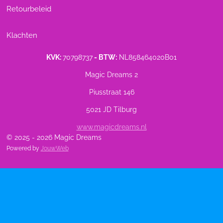
Retourbeleid
Klachten
KVK:
70798737
- BTW:
NL858464020B01
Magic Dreams 2
Piusstraat 146
5021 JD Tilburg
www.magicdreams.nl
© 2025 - 2026 Magic Dreams
Powered by
JouwWeb