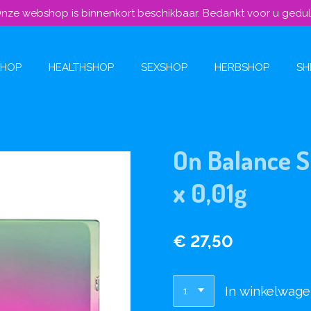
nze webshop is binnenkort beschikbaar. Bedankt voor u gedu
SHOP
HEALTHSHOP
SEXSHOP
HERBSHOP
SH
On Balance 
x 0,01g
€ 27,50
In winkelwag