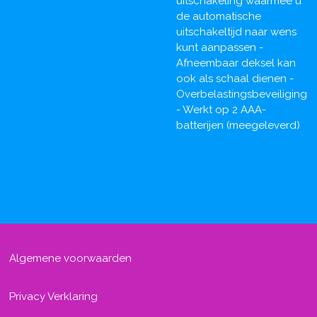
uitschakeling waarmee u
de automatische
uitschakeltijd naar wens
kunt aanpassen -
Afneembaar deksel kan
ook als schaal dienen -
Overbelastingsbeveiliging
- Werkt op 2 AAA-
batterijen (meegeleverd)
Algemene voorwaarden
Privacy Verklaring