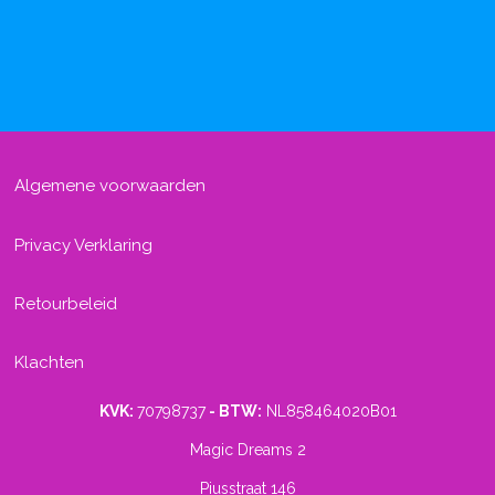
Algemene voorwaarden
Privacy Verklaring
Retourbeleid
Klachten
KVK:
70798737
- BTW:
NL858464020B01
Magic Dreams 2
Piusstraat 146