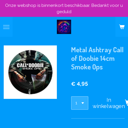
Onze webshop is binnenkort beschikbaar. Bedankt voor u
Ga
geduld
direct
naar
de
hoofdinhoud
Metal Ashtray Call
of Doobie 14cm
Smoke Ops
€ 4,95
In
winkelwagen