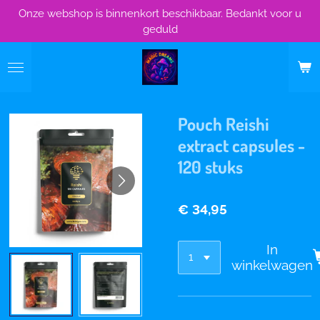
Onze webshop is binnenkort beschikbaar. Bedankt voor u
Ga
geduld
direct
naar
de
hoofdinhoud
Pouch Reishi
extract capsules -
120 stuks
€ 34,95
In
winkelwagen