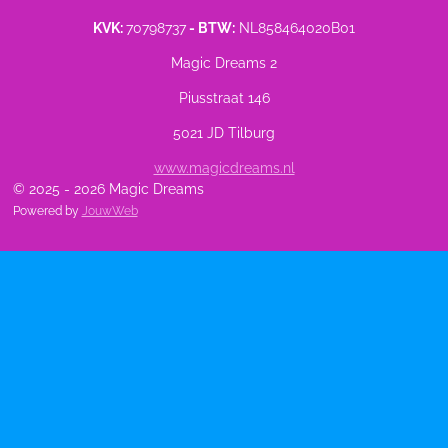
KVK:
70798737
- BTW:
NL858464020B01
Magic Dreams 2
Piusstraat 146
5021 JD Tilburg
www.magicdreams.nl
© 2025 - 2026 Magic Dreams
Powered by
JouwWeb