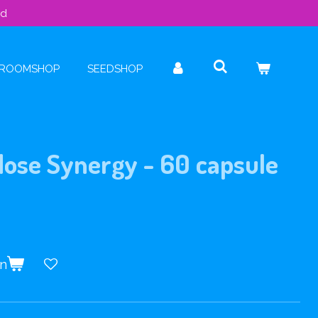
ld
ROOMSHOP
SEEDSHOP
ose Synergy - 60 capsule
en