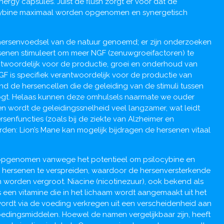
ergy capsules. Juist de flush zorgt er voor dat de
cybine maximaal worden opgenomen en synergetisch
hersenvoedsel van de natuur genoemd; er zijn onderzoeken
senen stimuleert om meer NGF (zenuwgroeifactoren) te
ntwoordelijk voor de productie, groei en onderhoud van
F is specifiek verantwoordelijk voor de productie van
d de hersencellen die de geleiding van de stimuli tussen
ogt. Helaas kunnen deze omhulsels naarmate we ouder
 wordt de geleidingssnelheid veel langzamer, wat leidt
rsenfuncties (zoals bij de ziekte van Alzheimer en
den: Lion’s Mane kan mogelijk bijdragen de hersenen vitaal
e opgenomen vanwege het potentieel om psilocybine en
de hersenen te verspreiden, waardoor de hersenversterkende
 worden vergroot. Niacine (nicotinezuur), ook bekend als
is een vitamine die in het lichaam wordt aangemaakt uit het
wordt via de voeding verkregen uit een verscheidenheid aan
dingsmiddelen. Hoewel de namen vergelijkbaar zijn, heeft