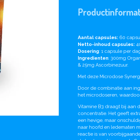
Productinformat
Aantal capsules:
60 capsu
Netto-inhoud capsules:
4
Dosering
: 1 capsule per dag
Ingredienten
: 300mg Organ
& 25mg Ascorbinezuur.
Met deze Microdose Synergy 
Door de combinatie aan ing
het microdoseren, waardoor
Vitamine B3 draagt bij aan d
concentratie. Het geeft ext
een hevige, maar onschuldig
naar hoofd en ledematen me
reactie is van voorbijgaande