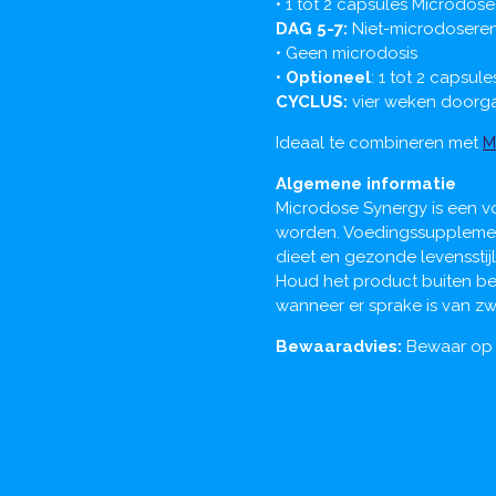
• 1 tot 2 capsules Microdose
DAG 5-7:
Niet-microdosere
• Geen microdosis
•
Optioneel
: 1 tot 2 capsul
CYCLUS:
vier weken doorg
Ideaal te combineren met
M
Algemene informatie
Microdose Synergy is een v
worden. Voedingssupplement
dieet en gezonde levensstij
Houd het product buiten ber
wanneer er sprake is van z
Bewaaradvies:
Bewaar op 