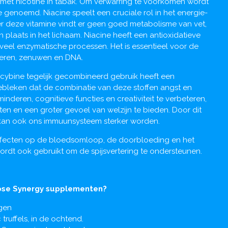
 met nicotine in tabak. Om verwarring te voorkomen wordt
e genoemd. Niacine speelt een cruciale rol in het energie-
r deze vitamine vindt er geen goed metabolisme van vet,
plaats in het lichaam. Niacine heeft een antioxidatieve
eel enzymatische processen. Het is essentieel voor de
pieren, zenuwen en DNA.
locybine tegelijk gecombineerd gebruik heeft een
 gebleken dat de combinatie van deze stoffen angst en
nderen, cognitieve functies en creativiteit te verbeteren,
ten en een groter gevoel van welzijn te bieden. Door dit
kan ook ons ​​immuunsysteem sterker worden.
ffecten op de bloedsomloop, de doorbloeding en het
rdt ook gebruikt om de spijsvertering te ondersteunen.
dose Synergy supplementen?
agen
 truffels, in de ochtend.