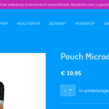
nze webshop is binnenkort beschikbaar. Bedankt voor u gedu
SHOP
HEALTHSHOP
SEXSHOP
HERBSHOP
SH
Pouch Microd
€ 19,95
In winkelwag