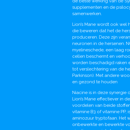
de beste werking van de Syn
supplementen en de psilo
samenwerken.
Lion’s Mane wordt ook wel 
die beweren dat het de her
produceren. Deze zijn vera
neuronen in de hersenen. NG
myelineschede, een laag ron
cellen beschermt en verho
worden beschadigd raken en
tot verslechtering van de he
Parkinson). Met andere woor
en gezond te houden
Niacine is in deze synergi
Lion’s Mane effectiever in 
voordelen van beide stoffen
vitamine B3 of vitamine PP, 
aminozuur tryptofaan. Het 
onbewerkte en bewerkte voe