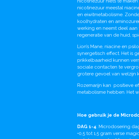
nicotinezuur niets te maken
nicotinezuur meestal niacin
en eiwitmetabolisme. Zonde
koolhydraten en aminozuren 
werking en neemt deel aan v
regeneratie van de huid, s
Lion’s Mane, niacine en psi
synergetisch effect. Het is
prikkelbaarheid kunnen vermi
sociale contacten te vergro
grotere gevoel van welzijn 
Rozemarijn kan positieve e
metabolisme hebben. Het wo
Hoe gebruik je de Micro
DAG 1-4
: Microdosering d
•0,5 tot 1,5 gram verse magic