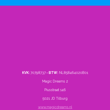
KVK:
70798737
- BTW:
NL858464020B01
Magic Dreams 2
Piusstraat 146
5021 JD Tilburg
www.magicdreams.nl