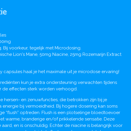
ie
les
00mg
. Bij voorkeur, tegelijk met Microdosing.
ische Lion's Mane, 50mg Niacine, 25mg Rozemarijn Extract
capsules haal je het maximale uit je microdose ervaring!
rediënten kun je extra ondersteuning verwachten tijdens
 de effecten sterk worden verhoogd.
e hersen- en zenuwfuncties, die betrokken zijn bij je
ra energie bij vermoeidheid. Bij hogere dosering kan soms
e “flush” optreden. Flush is een plotselinge bloedtoevoer
t warme, branderige en/of prikkelende sensatie. Deze
 aard, en is onschuldig. Echter de niacine is belangrijk voor