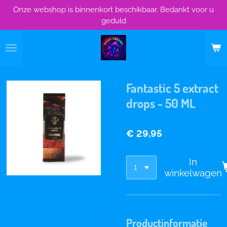
Onze webshop is binnenkort beschikbaar. Bedankt voor u
Ga
geduld
direct
naar
de
hoofdinhoud
Fantastic 5 extract
drops - 50 ML
€ 29,95
In
winkelwagen
Productinformatie