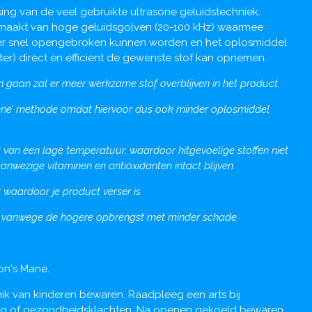
ssing van de veel gebruikte ultrasone geluidstechniek.
emaakt van hoge geluidsgolven (20-100 kHz) waarmee
er snel opengebroken kunnen worden en het oplosmiddel
ter) direct en efficient de gewenste stof kan opnemen.
 gaan zal er meer werkzame stof overblijven in het product.
ene’ methode omdat hiervoor dus ook minder oplosmiddel
van een lage temperatuur, waardoor hitgevoelige stoffen niet
nwezige vitaminen en antioxidanten intact blijven.
rt waardoor je product verser is
ter vanwege de hogere opbrengst met minder schade
ion's Mane.
reik van kinderen bewaren. Raadpleeg een arts bij
ng of gezondheidsklachten. Na openen gekoeld bewaren