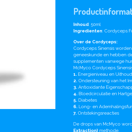
Productinformat
Inhoud
: 50ml
Ingredienten
: Cordyceps F
Over de Cordyceps:
Cordyceps Sinensis worden 
geneeskunde en hebben de a
supplementen vanwege hun
McMyco Cordyceps Sinensis 
1.
Energieniveau en Uithou
2.
Ondersteuning van het 
3.
Antioxidante Eigenscha
4.
Bloedcirculatie en Hart
5.
Diabetes
6.
Long- en Ademhalingsfun
7.
Ontstekingsreacties
De drops van McMyco word
Extraction)
methode.