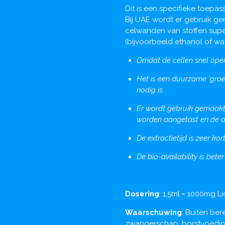
Dit is een specifieke toepa
Bij UAE wordt er gebruik g
celwanden van stoffen sup
(bijvoorbeeld ethanol of wa
Omdat de cellen snel open
Het is een duurzame ‘gro
nodig is.
Er wordt gebruik gemaakt 
worden aangetast en de aa
De extractietijd is zeer ko
De bio-availability is be
Dosering
: 1,5ml = 1000mg L
Waarschuwing
: Buiten be
zwangerschap, borstvoedi