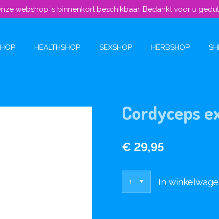
nze webshop is binnenkort beschikbaar. Bedankt voor u gedu
SHOP
HEALTHSHOP
SEXSHOP
HERBSHOP
SH
Cordyceps ex
€ 29,95
In winkelwag