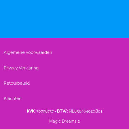
Algemene voorwaarden
Privacy Verklaring
Retourbeleid
Klachten
KVK:
70798737
- BTW:
NL858464020B01
Magic Dreams 2