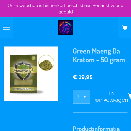
Onze webshop is binnenkort beschikbaar. Bedankt voor u
Ga
geduld
direct
naar
de
hoofdinhoud
Green Maeng Da
Kratom - 50 gram
€ 19,95
In
winkelwagen
Productinformatie