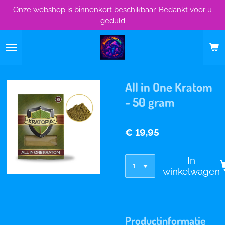
Onze webshop is binnenkort beschikbaar. Bedankt voor u
Ga
geduld
direct
naar
de
hoofdinhoud
All in One Kratom
- 50 gram
€ 19,95
In
winkelwagen
Productinformatie