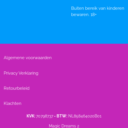
Buiten bereik van kinderen
bewaren. 18+
Algemene voorwaarden
Privacy Verklaring
Retourbeleid
Klachten
KVK:
70798737
- BTW:
NL858464020B01
Magic Dreams 2