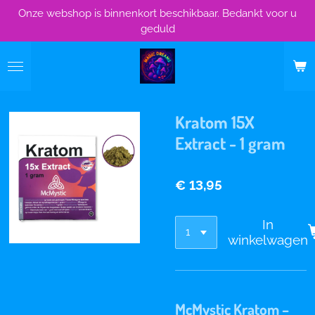
Onze webshop is binnenkort beschikbaar. Bedankt voor u
Ga
geduld
direct
naar
de
hoofdinhoud
Kratom 15X
Extract - 1 gram
€ 13,95
In
winkelwagen
McMystic Kratom –