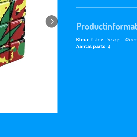
Productinformat
Kleur
: Kubus Design - Weed
Aantal
parts
: 4