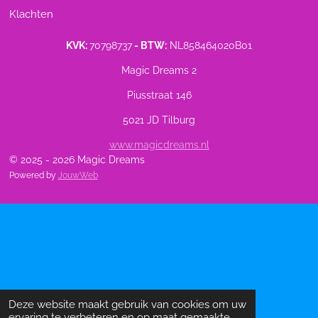
Klachten
KVK:
70798737
- BTW:
NL858464020B01
Magic Dreams 2
Piusstraat 146
5021 JD Tilburg
www.magicdreams.nl
© 2025 - 2026 Magic Dreams
Powered by
JouwWeb
Deze website maakt gebruik van cookies om uw
ervaring te verbeteren en op maat gemaakte