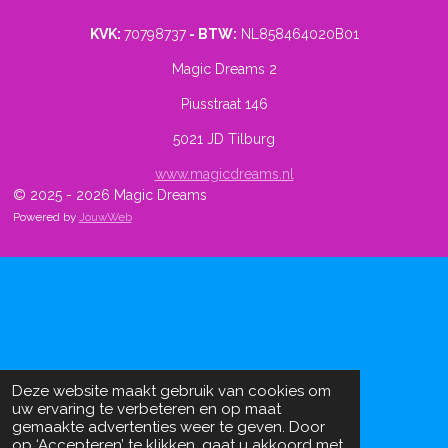
KVK:
70798737
- BTW:
NL858464020B01
Magic Dreams 2
Piusstraat 146
5021 JD Tilburg
www.magicdreams.nl
© 2025 - 2026 Magic Dreams
Powered by
JouwWeb
Deze website maakt gebruik van cookies om
uw ervaring te verbeteren en op maat
gemaakte advertenties weer te geven. Door
op ‘Accepteren’ te klikken, gaat u akkoord met