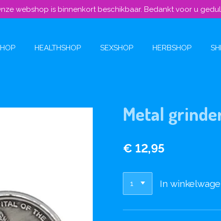
nze webshop is binnenkort beschikbaar. Bedankt voor u gedu
SHOP
HEALTHSHOP
SEXSHOP
HERBSHOP
SH
Metal grinde
€ 12,95
In winkelwag