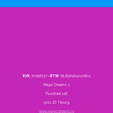
KVK:
70798737
- BTW:
NL858464020B01
Magic Dreams 2
Piusstraat 146
5021 JD Tilburg
www.magicdreams.nl