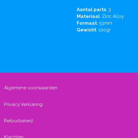
Aantal
parts
: 3
Materiaal
: Zinc Alloy
Formaat
: 53mm
Gewicht
: 100gr
Algemene voorwaarden
Privacy Verklaring
Retourbeleid
Klachten