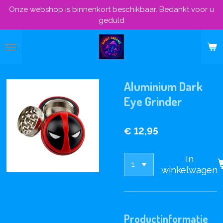
Onze webshop is binnenkort beschikbaar. Bedankt voor u
Ga
geduld
direct
naar
de
hoofdinhoud
Aluminium Dark
Eye Grinder
€ 12,95
In
winkelwagen
Productinformatie