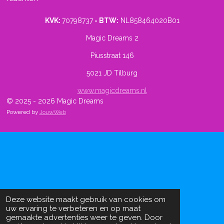
KVK:
70798737
- BTW:
NL858464020B01
Magic Dreams 2
Piusstraat 146
5021 JD Tilburg
www.magicdreams.nl
© 2025 - 2026 Magic Dreams
Powered by
JouwWeb
Deze website maakt gebruik van cookies om
uw ervaring te verbeteren en op maat
gemaakte advertenties weer te geven. Door