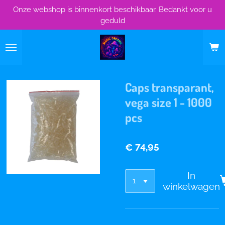
Onze webshop is binnenkort beschikbaar. Bedankt voor u
Ga
geduld
direct
naar
de
hoofdinhoud
Caps transparant,
vega size 1 - 1000
pcs
€ 74,95
In
winkelwagen