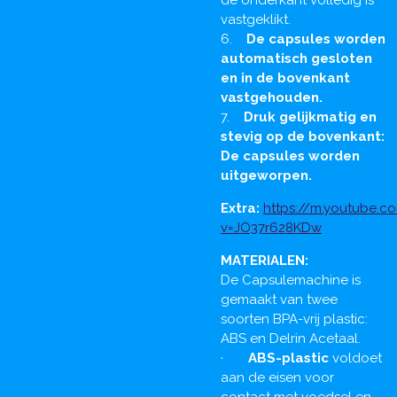
de onderkant volledig is
vastgeklikt.
6.
De capsules worden
automatisch gesloten
en in de bovenkant
vastgehouden.
7.
Druk gelijkmatig en
stevig op de bovenkant:
De capsules worden
uitgeworpen.
Extra:
https://m.youtube.
v=JO37r628KDw
MATERIALEN:
De Capsulemachine is
gemaakt van twee
soorten BPA-vrij plastic:
ABS en Delrin Acetaal.
·
ABS-plastic
voldoet
aan de eisen voor