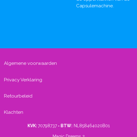
Capsulemachine.
Algemene voorwaarden
Privacy Verklaring
Retourbeleid
Klachten
KVK:
70798737
- BTW:
NL858464020B01
Magic Dreams 2