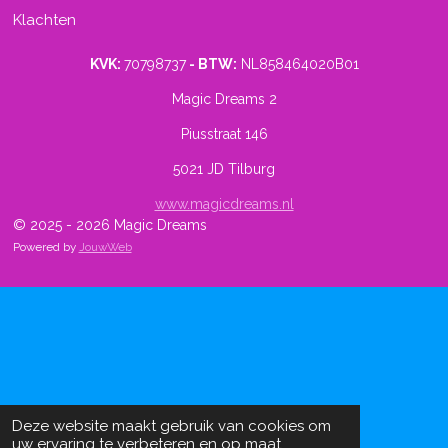
Klachten
KVK:
70798737
- BTW:
NL858464020B01
Magic Dreams 2
Piusstraat 146
5021 JD Tilburg
www.magicdreams.nl
© 2025 - 2026 Magic Dreams
Powered by
JouwWeb
Deze website maakt gebruik van cookies om
uw ervaring te verbeteren en op maat