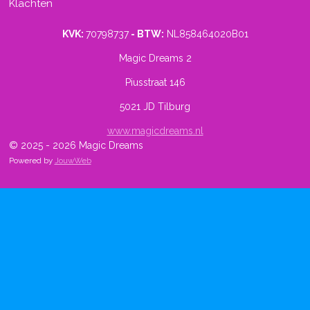
Klachten
KVK:
70798737
- BTW:
NL858464020B01
Magic Dreams 2
Piusstraat 146
5021 JD Tilburg
www.magicdreams.nl
© 2025 - 2026 Magic Dreams
Powered by
JouwWeb