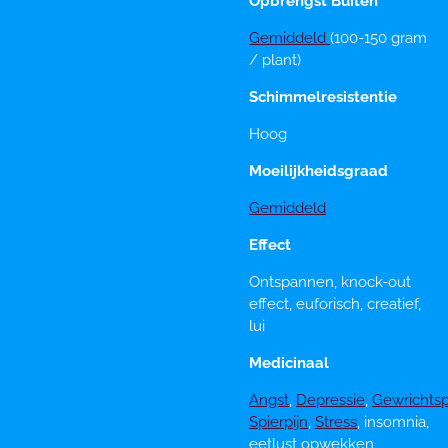
Opbrengst Buiten
Gemiddeld
(100-150 gram
/ plant)
Schimmelresistentie
Hoog
Moeilijkheidsgraad
Gemiddeld
Effect
Ontspannen, knock-out
effect, euforisch, creatief,
lui
Medicinaal
Angst
,
Depressie
,
Gewrichtsp
Spierpijn
,
Stress
, insomnia,
eetlust opwekken,