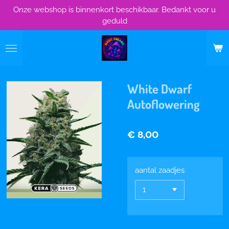
Onze webshop is binnenkort beschikbaar. Bedankt voor u
Ga
geduld
direct
naar
de
hoofdinhoud
White Dwarf
Autoflowering
€ 8,00
aantal zaadjes