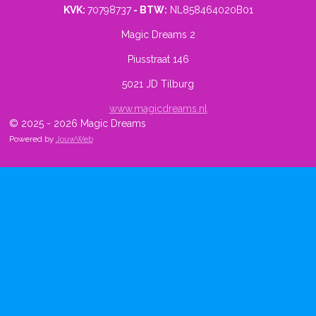
KVK:
70798737
- BTW:
NL858464020B01
Magic Dreams 2
Piusstraat 146
5021 JD Tilburg
www.magicdreams.nl
© 2025 - 2026 Magic Dreams
Powered by
JouwWeb