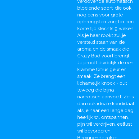
verdovende automatisch
bloeiende soort, die ook
nog eens voor grote
opbrengsten zorgt in een
korte tijd slechts 9 weken.
Als je haar rookt zul je
versteld staan van de
aroma en de smaak die
Crazy Bud voort brengt.
Je proeft duidelijk de een
klamme Citrus geur en
smaak. Ze brengt een
lichamelijk knock - out
teweeg die bijna
narcotisch aanvoelt. Ze is
dan ook ideale kandidaat
als je naar een lange dag
heerlijk wil ontspannen,
pijn wil verdrijven, eetlust
wil bevorderen.
Beginnende roker