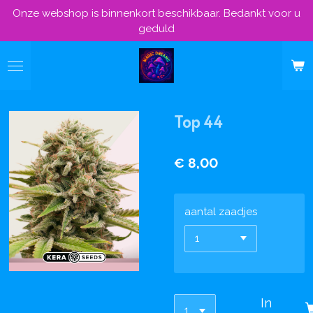
Onze webshop is binnenkort beschikbaar. Bedankt voor u
Ga
geduld
direct
naar
de
hoofdinhoud
Top 44
€ 8,00
aantal zaadjes
In