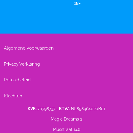
18+
Algemene voorwaarden
Privacy Verklaring
Retourbeleid
Klachten
KVK:
70798737
- BTW:
NL858464020B01
Magic Dreams 2
Piusstraat 146