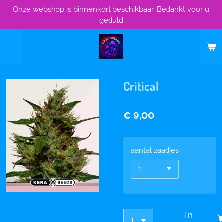
Onze webshop is binnenkort beschikbaar. Bedankt voor u
Ga
geduld
direct
naar
de
hoofdinhoud
Critical
€ 9,00
aantal zaadjes
In