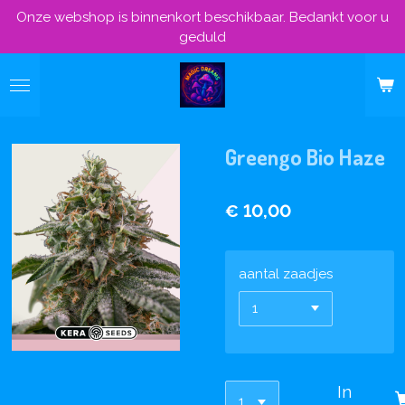
Onze webshop is binnenkort beschikbaar. Bedankt voor u
Ga
geduld
direct
naar
de
hoofdinhoud
Greengo Bio Haze
€ 10,00
aantal zaadjes
In