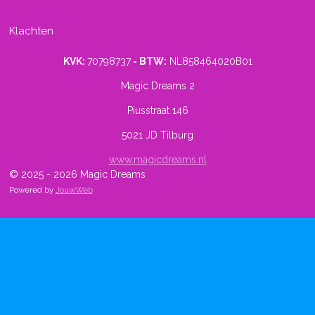
Klachten
KVK:
70798737
- BTW:
NL858464020B01
Magic Dreams 2
Piusstraat 146
5021 JD Tilburg
www.magicdreams.nl
© 2025 - 2026 Magic Dreams
Powered by
JouwWeb