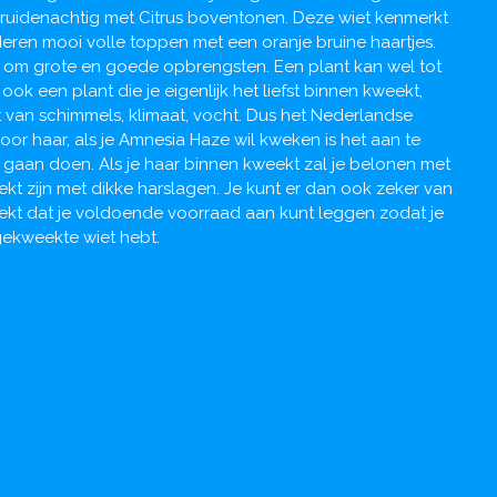
kruidenachtig met Citrus boventonen. Deze wiet kenmerkt
deren mooi volle toppen met een oranje bruine haartjes.
om grote en goede opbrengsten. Een plant kan wel tot
ook een plant die je eigenlijk het liefst binnen kweekt,
 van schimmels, klimaat, vocht. Dus het Nederlandse
 voor haar, als je Amnesia Haze wil kweken is het aan te
 gaan doen. Als je haar binnen kweekt zal je belonen met
ekt zijn met dikke harslagen. Je kunt er dan ook zeker van
eekt dat je voldoende voorraad aan kunt leggen zodat je
 gekweekte wiet hebt.