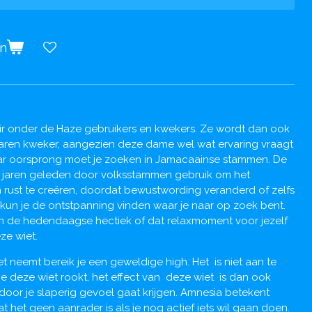
en
ir onder de Haze gebruikers en kwekers. Ze wordt dan ook
aren kweker, aangezien deze dame wel wat ervaring vraagt
aar oorsprong moet je zoeken in Jamacaainse stammen. De
 jaren geleden door volksstammen gebruik om het
 rust te creëren, doordat bewustwording veranderd of zelfs
kun je de ontstpanning vinden waar je naar op zoek bent.
an de hedendaagse hectiek of dat relaxmoment voor jezelf
ze wiet.
iet neemt bereik je een geweldige high. Het is niet aan te
je deze wiet rookt, het effect van deze wiet is dan ook
ardoor je slaperig gevoel gaat krijgen. Amnesia betekent
 het geen aanrader is als je nog actief iets wil gaan doen.