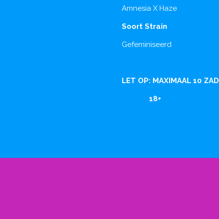
Amnesia X Haze
Soort Strain
Gefeminiseerd
LET OP: MAXIMAAL 10 ZA
18+