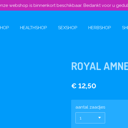
nze webshop is binnenkort beschikbaar. Bedankt voor u gedu
SHOP
HEALTHSHOP
SEXSHOP
HERBSHOP
SH
ROYAL AMNE
€ 12,50
aantal zaadjes