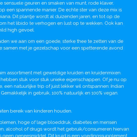
de sensuele geuren en smaken van munt, rode klaver,
op een spannende manier. De echte ster van deze mix is
iana. Dit plantje wordt al duizenden jaren, en tot op de
om het libido te verhogen en lust op te wekken. Ook kan
ld high gevoel.
raden we aan om een goede, sterke thee te zetten van de
ee samen met je gezelschap voor een spetterende avond
uim assortiment met geweldige kruiden en kruidenmixen.
 hebben stuk voor stuk unieke eigenschappen. Of je nu op
 een natuurlijke trip of juist lekker wil ontspannen: Indian
. Gemakkelijk in gebruik, 100% natuurlijk en 100% vegan.
uiten bereik van kinderen houden.
oblemen, hoge of lage bloeddruk, diabetes en mensen
en, alcohol of drugs wordt het gebruik/consumeren hiervan
d is geen geneesmiddel. Dit kruid is een voedingssupplement