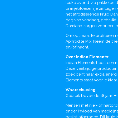
leuke avond. Zo prikkelen 
oranjebloesem je zintuigen 
het afrodiserende kruid Dam
dag van vandaag, gebruikt 
Damiana zorgen voor een mi
Om optimaal te profiteren 
Aphrodite Mix. Neem de th
en/of nacht.
Over Indian Elements:
Indian Elements heeft een r
Deze veelzijdige producten
zoek bent naar extra energie,
Elements staat voor je klaar
Waarschuwing:
Gebruik boven de 18 jaar. B
Mensen met nier- of hartpr
onder invloed van medicijn
beslist afgeraden. Dit krui