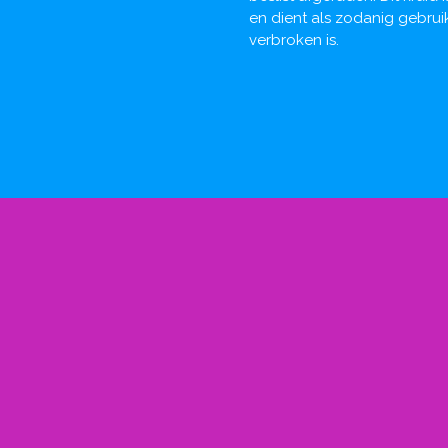
en dient als zodanig gebru
verbroken is.