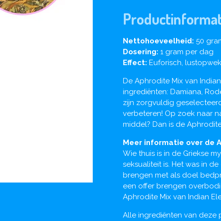
Productinformat
Nettohoeveelheid:
50 gra
Dosering:
1 gram per dag
Effect:
Euforisch, lustopwe
De Aphrodite Mix van Indian
ingrediënten: Damiana, Rode
zijn zorgvuldig geselectee
verbeteren! Op zoek naar n
middel? Dan is de Aphrodite
Meer informatie over de A
Wie thuis is in de Griekse 
seksualiteit is. Het was in d
brengen met als doel bedpre
een offer brengen overbodig
Aphrodite Mix van Indian El
Alle ingrediënten van deze