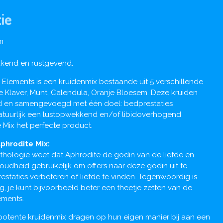
ie
m
kkend en rustgevend.
 Elements is een kruidenmix bestaande uit 5 verschillende
 Klaver, Munt, Calendula, Oranje Bloesem. Deze kruiden
rd en samengevoegd met één doel: bedprestaties
atuurlijk een lustopwekkend en/of libidoverhogend
 Mix het perfecte product.
phrodite Mix:
mythologie weet dat Aphrodite de godin van de liefde en
e oudheid gebruikelijk om offers naar deze godin uit te
staties verbeteren of liefde te vinden. Tegenwoordig is
, je kunt bijvoorbeeld beter een theetje zetten van de
ements.
 potente kruidenmix dragen op hun eigen manier bij aan een