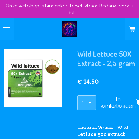
Onze webshop is binnenkort beschikbaar. Bedankt voor u
Ga
geduld
direct
naar
de
hoofdinhoud
Wild Lettuce 50X
Extract - 2,5 gram
€ 14,50
In
winkelwagen
Lactuca Virosa - Wild
Lettuce 50x extract