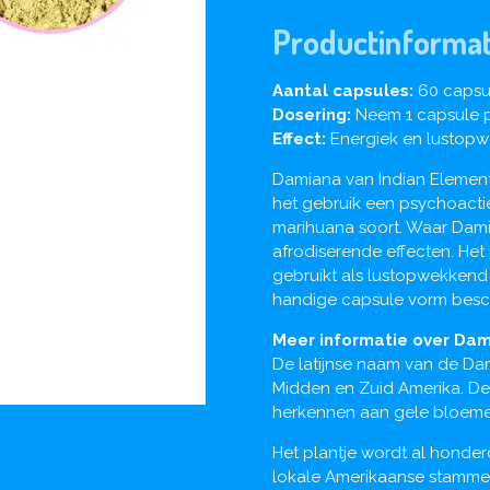
Productinformat
Aantal capsules:
60 capsu
Dosering:
Neem 1 capsule p
Effect:
Energiek en lustop
Damiana van Indian Element
het gebruik een psychoactief
marihuana soort. Waar Dam
afrodiserende effecten. Het
gebruikt als lustopwekkend 
handige capsule vorm besc
Meer informatie over Dam
De latijnse naam van de Dam
Midden en Zuid Amerika. De 
herkennen aan gele bloeme
Het plantje wordt al honde
lokale Amerikaanse stamme