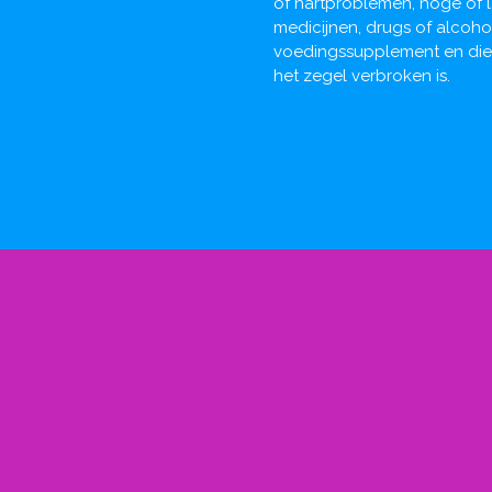
of hartproblemen, hoge of 
medicijnen, drugs of alcohol
voedingssupplement en dien
het zegel verbroken is.