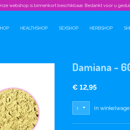
nze webshop is binnenkort beschikbaar. Bedankt voor u gedu
SHOP
HEALTHSHOP
SEXSHOP
HERBSHOP
SH
Damiana - 6
€ 12,95
In winkelwag