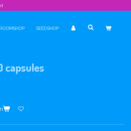
ld
ROOMSHOP
SEEDSHOP
0 capsules
en