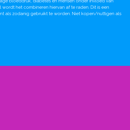
lage bloeddruk, diabetes en mensen onder invloed van
 wordt het combineren hiervan af te raden. Dit is een
t als zodanig gebruikt te worden. Niet kopen/nuttigen als