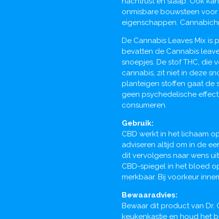
nachtrust en slaap. Ook kan
onmisbare bouwsteen voor d
eigenschappen. Cannabichr
De Cannabis Leaves Mix is p
bevatten de Cannabis leave
snoepjes. De stof THC, die 
cannabis, zit niet in deze 
planteigen stoffen gaat de 
geen psychedelische effecte
consumeren.
Gebruik:
CBD werkt in het lichaam o
adviseren altijd om in de e
dit vervolgens naar wens ui
CBD-spiegel in het bloed o
merkbaar. Bij voorkeur inne
Bewaaradvies:
Bewaar dit product van Dr.
keukenkastje en houd het bu