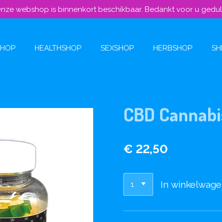
nze webshop is binnenkort beschikbaar. Bedankt voor u gedu
SHOP
HEALTHSHOP
SEXSHOP
HERBSHOP
SH
CBD Cannabi
€ 22,50
In winkelwag