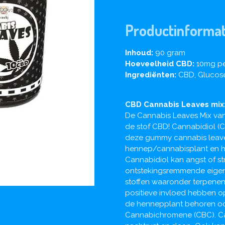
Productinformat
Inhoud:
90 gram
Hoeveelheid CBD:
10mg pe
Ingrediënten:
CBD, Glucose,
CBD Cannabis Leaves mix
De Cannabis Leaves Mix van 
de stof CBD! Cannabidiol (C
deze gummy cannabis leave
hennep/cannabisplant en hee
Cannabidiol kan angst of st
ontstekingsremmende eigen
stoffen waaronder terpenen
positieve invloed hebben op
de hennepplant behoren oo
Cannabichromene (CBC). Ca