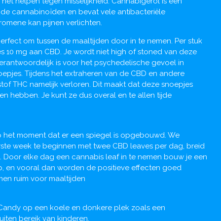
 het helpen tegen misselijkheid. Cannabigerol is een
e cannabinoïden en bevat vele antibacteriële
omene kan pijnen verlichten.
erfect om tussen de maaltijden door in te nemen. Per stuk
s 10 mg aan CBD. Je wordt niet high of stoned van deze
verantwoordelijk is voor het psychedelische gevoel in
snoepjes. Tijdens het extraheren van de CBD en andere
stof THC namelijk verloren. Dit maakt dat deze snoepjes
n hebben. Je kunt ze dus overal en te allen tijde
p het moment dat er een spiegel is opgebouwd. We
erste week te beginnen met twee CBD leaves per dag, breid
t. Door elke dag een cannabis leaf in te nemen bouw je een
p, en vooral dan worden de positieve effecten goed
men ruim voor maaltijden
 Candy op een koele en donkere plek zoals een
iten bereik van kinderen.