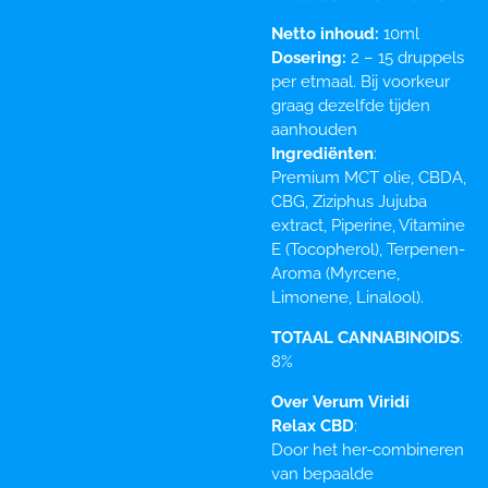
Netto inhoud:
10ml
Dosering:
2 – 15 druppels
per etmaal. Bij voorkeur
graag dezelfde tijden
aanhouden
Ingrediënten
:
Premium MCT olie, CBDA,
CBG, Ziziphus Jujuba
extract, Piperine, Vitamine
E (Tocopherol), Terpenen-
Aroma (Myrcene,
Limonene, Linalool).
TOTAAL CANNABINOIDS
:
8%
Over
Verum
Viridi
Relax
CBD
:
Door het her-combineren
van bepaalde