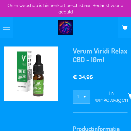
Onze webshop is binnenkort beschikbaar. Bedankt voor u
Ga
geduld
direct
naar
de
hoofdinhoud
Verum Viridi Relax
CBD - 10ml
€ 34,95
In
winkelwagen
Productinformatie