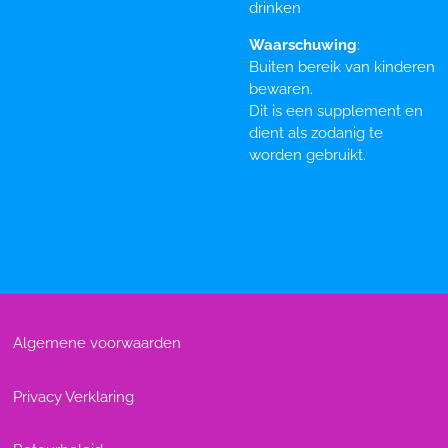
drinken
Waarschuwing
:
Buiten bereik van kinderen
bewaren.
Dit is een supplement en
dient als zodanig te
worden gebruikt.
Algemene voorwaarden
Privacy Verklaring