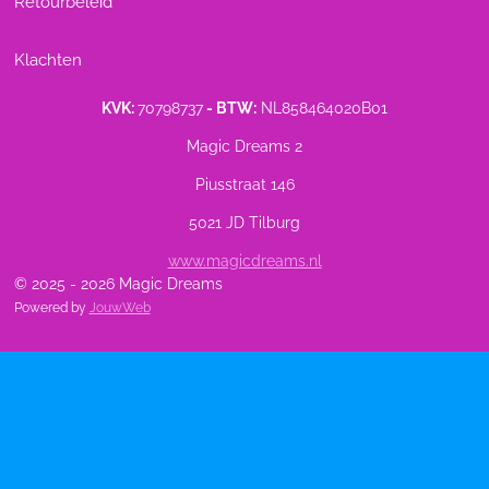
Retourbeleid
Klachten
KVK:
70798737
- BTW:
NL858464020B01
Magic Dreams 2
Piusstraat 146
5021 JD Tilburg
www.magicdreams.nl
© 2025 - 2026 Magic Dreams
Powered by
JouwWeb