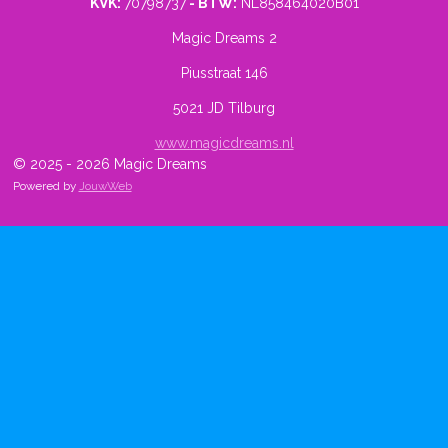
KVK:
70798737
- BTW:
NL858464020B01
Magic Dreams 2
Piusstraat 146
5021 JD Tilburg
www.magicdreams.nl
© 2025 - 2026 Magic Dreams
Powered by
JouwWeb