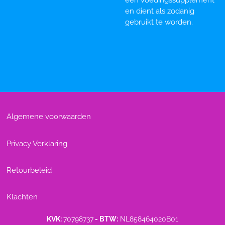
een voedingssupplement
en dient als zodanig
gebruikt te worden.
Algemene voorwaarden
Privacy Verklaring
Retourbeleid
Klachten
KVK:
70798737
- BTW:
NL858464020B01