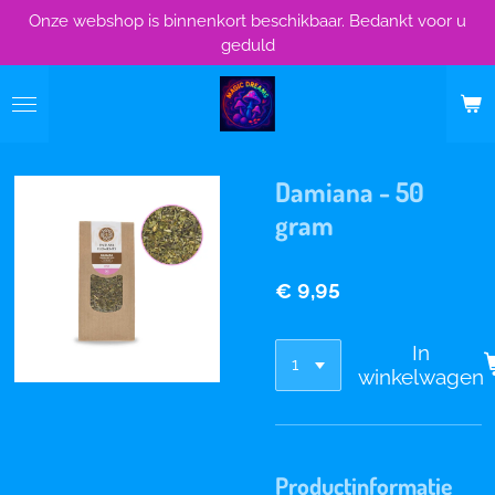
Onze webshop is binnenkort beschikbaar. Bedankt voor u
Ga
geduld
direct
naar
de
hoofdinhoud
Damiana - 50
gram
€ 9,95
In
winkelwagen
Productinformatie