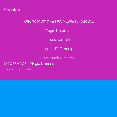
Klachten
KVK:
70798737
- BTW:
NL858464020B01
Magic Dreams 2
Piusstraat 146
5021 JD Tilburg
www.magicdreams.nl
© 2025 - 2026 Magic Dreams
Powered by
JouwWeb