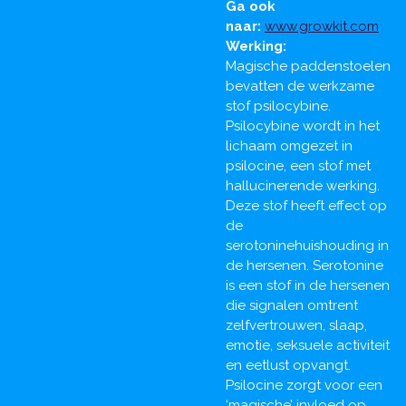
Ga ook
naar:
www.growkit.com
Werking:
Magische paddenstoelen
bevatten de werkzame
stof psilocybine.
Psilocybine wordt in het
lichaam omgezet in
psilocine, een stof met
hallucinerende werking.
Deze stof heeft effect op
de
serotoninehuishouding in
de hersenen. Serotonine
is een stof in de hersenen
die signalen omtrent
zelfvertrouwen, slaap,
emotie, seksuele activiteit
en eetlust opvangt.
Psilocine zorgt voor een
‘magische’ invloed op