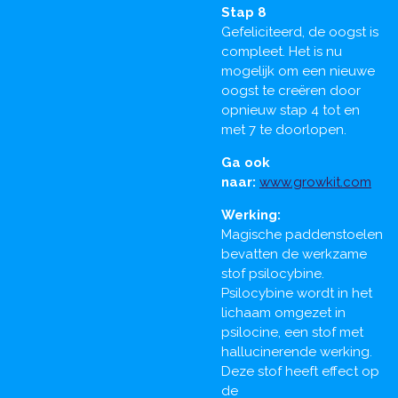
Stap 8
Gefeliciteerd, de oogst is
compleet. Het is nu
mogelijk om een nieuwe
oogst te creëren door
opnieuw stap 4 tot en
met 7 te doorlopen.
Ga ook
naar:
www.growkit.com
Werking:
Magische paddenstoelen
bevatten de werkzame
stof psilocybine.
Psilocybine wordt in het
lichaam omgezet in
psilocine, een stof met
hallucinerende werking.
Deze stof heeft effect op
de