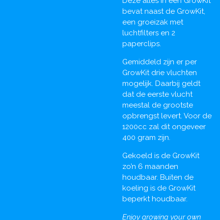
Deze alles in een GrowKit
bevat naast de GrowKit,
een groeizak met
luchtfilters en 2
paperclips.
Gemiddeld zijn er per
GrowKit drie vluchten
mogelijk. Daarbij geldt
dat de eerste vlucht
meestal de grootste
opbrengst levert. Voor de
1200cc zal dit ongeveer
400 gram zijn.
Gekoeld is de GrowKit
zo’n 6 maanden
houdbaar. Buiten de
koeling is de GrowKit
beperkt houdbaar.
Enjoy growing your own