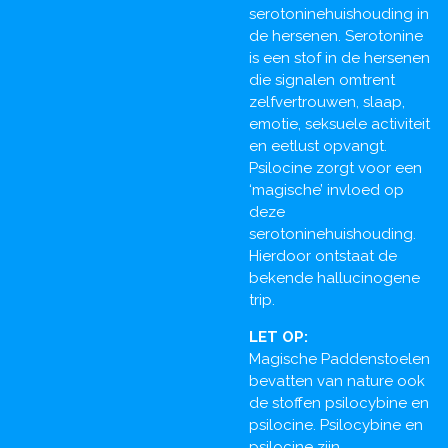
serotoninehuishouding in
de hersenen. Serotonine
is een stof in de hersenen
die signalen omtrent
zelfvertrouwen, slaap,
emotie, seksuele activiteit
en eetlust opvangt.
Psilocine zorgt voor een
‘magische’ invloed op
deze
serotoninehuishouding.
Hierdoor ontstaat de
bekende hallucinogene
trip.
LET
OP:
Magische Paddenstoelen
bevatten van nature ook
de stoffen psilocybine en
psilocine. Psilocybine en
psilocine zijn