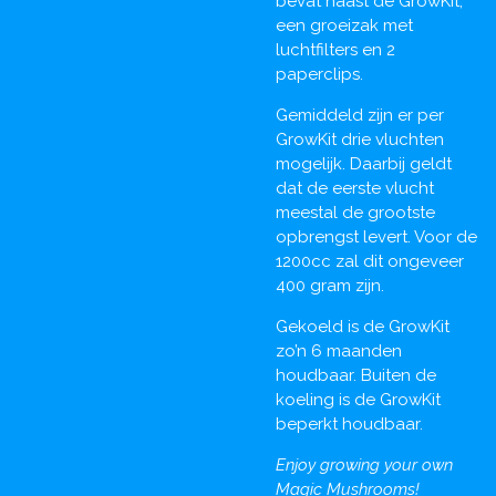
bevat naast de GrowKit,
een groeizak met
luchtfilters en 2
paperclips.
Gemiddeld zijn er per
GrowKit drie vluchten
mogelijk. Daarbij geldt
dat de eerste vlucht
meestal de grootste
opbrengst levert. Voor de
1200cc zal dit ongeveer
400 gram zijn.
Gekoeld is de GrowKit
zo’n 6 maanden
houdbaar. Buiten de
koeling is de GrowKit
beperkt houdbaar.
Enjoy growing your own
Magic Mushrooms!