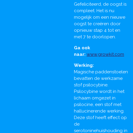
Gefeliciteerd, de oogst is
compleet. Het is nu
mogelijk om een nieuwe
oogst te creëren door
opnieuw stap 4 tot en
met 7 te doorlopen.
Ga ook
naar:
www.growkit.com
Werking:
Magische paddenstoelen
bevatten de werkzame
stof psilocybine.
Psilocybine wordt in het
lichaam omgezet in
psilocine, een stof met
hallucinerende werking.
Deze stof heeft effect op
de
serotoninehuishouding in